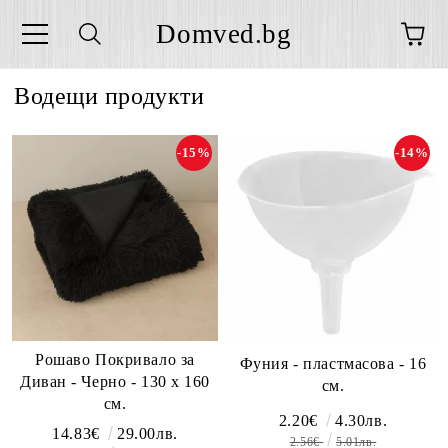
Domved.bg
Водещи продукти
-15%
-14%
Рошаво Покривало за
Фуния - пластмасова - 16
Диван - Черно - 130 х 160
см.
см.
2.20€
4.30лв.
14.83€
29.00лв.
2.56€
5.01лв.