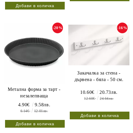
-20%
-16%
Закачалка за стена -
дървена - бяла - 50 см.
Метална форма за тарт -
10.60€
20.73лв.
незалепваща
12.60€
24.64лв.
4.90€
9.58лв.
6.14€
12.01лв.