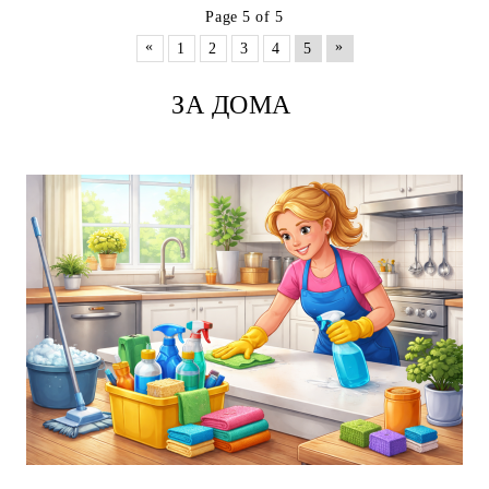
Page 5 of 5
«
»
1
2
3
4
5
ЗА ДОМА