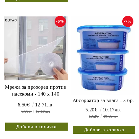
-6%
-7%
Мрежа за прозорец против
насекоми - 140 х 140
Абсорбатор за влага - 3 бр.
6.50€
12.71лв.
5.20€
10.17лв.
6.90€
13.50лв.
5.62€
10.99лв.