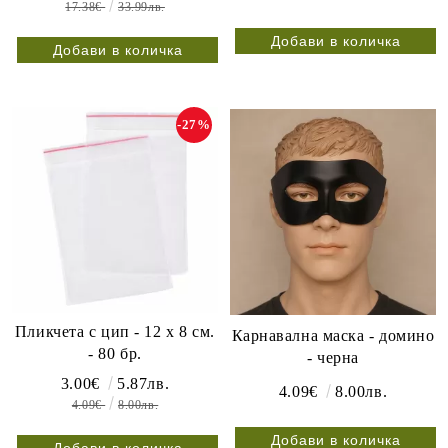
17.38€
33.99лв.
-27%
Пликчета с цип - 12 х 8 см.
Карнавална маска - домино
- 80 бр.
- черна
3.00€
5.87лв.
4.09€
8.00лв.
4.09€
8.00лв.