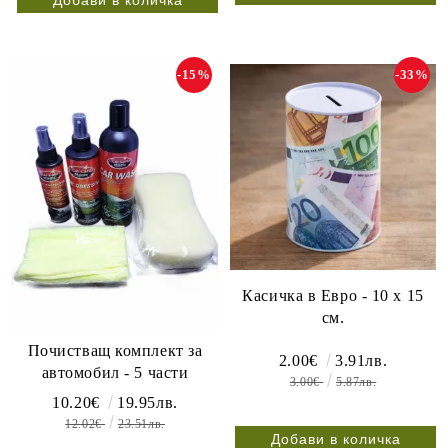
-15%
-33%
Касичка в Евро - 10 х 15
см.
Почистващ комплект за
2.00€
3.91лв.
автомобил - 5 части
3.00€
5.87лв.
10.20€
19.95лв.
12.02€
23.51лв.