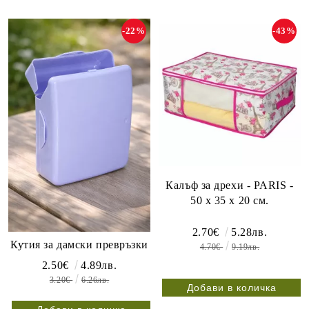
-22%
-43%
Калъф за дрехи - PARIS -
50 x 35 x 20 см.
2.70€
5.28лв.
Кутия за дамски превръзки
4.70€
9.19лв.
2.50€
4.89лв.
3.20€
6.26лв.