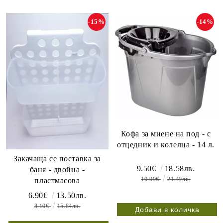
-15%
-14%
Кофа за миене на под - с
отцедник и колелца - 14 л.
Закачаща се поставка за
9.50€
18.58лв.
баня - двойна -
10.99€
21.49лв.
пластмасова
6.90€
13.50лв.
8.10€
15.84лв.