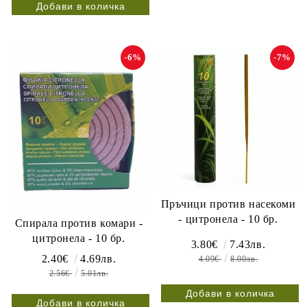
-6%
-7%
Пръчици против насекоми
- цитронела - 10 бр.
Спирала против комари -
цитронела - 10 бр.
3.80€
7.43лв.
2.40€
4.69лв.
4.09€
8.00лв.
2.56€
5.01лв.