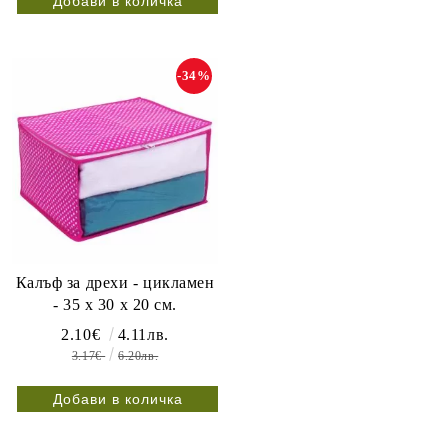
-34%
Калъф за дрехи - цикламен
- 35 x 30 x 20 см.
2.10€
4.11лв.
3.17€
6.20лв.