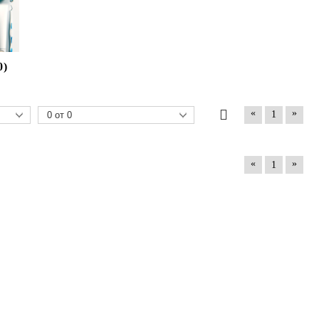
0)
«
»
1
«
»
1