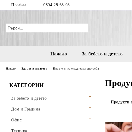
Профил
0894 29 68 98
Начало
За бебето и детето
Начало
Здраве и красота
Продукти за ежедневна употреба
Проду
КАТЕГОРИИ
За бебето и детето
Продукти 
Бутилки и чаши за деца и бебета
Дом и Градина
Играчки за море и плаж
Висящи саксии
Офис
Водни пистолети
Аксесоари за деца
Поставки за саксии
Моливници
Техника