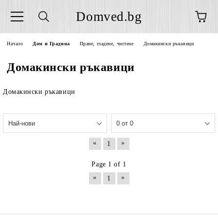
Domved.bg
Начало
Дом и Градина
Пране, гладене, чистене
Домакински ръкавици
Домакински ръкавици
Домакински ръкавици
«
»
1
Page 1 of 1
«
»
1