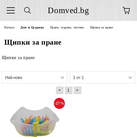
Domved.bg
Начало
Дом и Градина
Пране, гладене, чистене
Щипки за пране
Щипки за пране
Щипки за пране
«
»
1
-27%