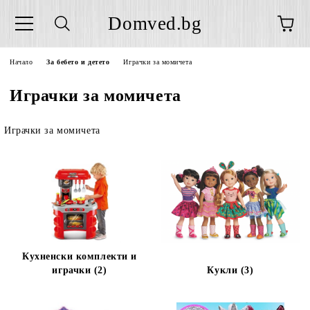
Domved.bg
Начало
За бебето и детето
Играчки за момичета
Играчки за момичета
Играчки за момичета
Кухненски комплекти и
играчки (2)
Кукли (3)