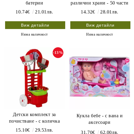
батерии
различни храни - 50 части
10.74€
21.01лв.
14.32€
28.01лв.
Виж детайли
Виж детайли
Няма наличност
Няма наличност
-13%
Детски комплект за
Кукла бебе - с вана и
почистване - с количка
аксесоари
15.10€
29.53лв.
31.70€
62.00лв.