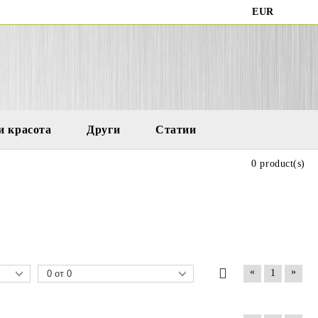
EUR
и красота
Други
Статии
0 product(s)
«
»
1