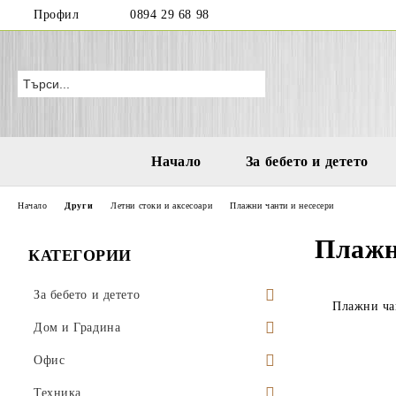
Профил
0894 29 68 98
Начало
За бебето и детето
Начало
Други
Летни стоки и аксесоари
Плажни чанти и несесери
Плажн
КАТЕГОРИИ
За бебето и детето
Плажни ча
Бутилки и чаши за деца и бебета
Дом и Градина
Играчки за море и плаж
Висящи саксии
Офис
Водни пистолети
Аксесоари за деца
Поставки за саксии
Моливници
Техника