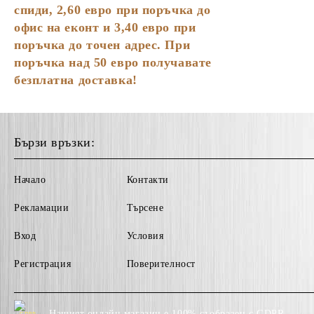
спиди, 2,60 евро при поръчка до
Подложки за чаши
офис на еконт и 3,40 евро при
поръчка до точен адрес. При
Сламки
поръчка над 50 евро получавате
безплатна доставка!
Бързи връзки:
Начало
Контакти
Рекламации
Търсене
Вход
Условия
Регистрация
Поверителност
Нашият онлайн магазин е 100% съобразен с GDPR.