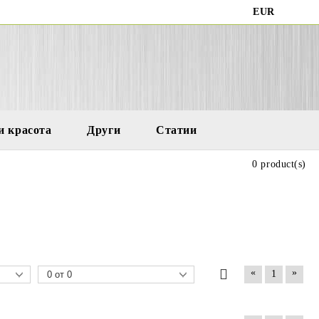
EUR
и красота
Други
Статии
0 product(s)
«
»
1