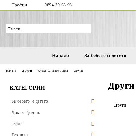
Профил
0894 29 68 98
Начало
За бебето и детето
Начало
Други
Стоки за автомобила
Други
Други
КАТЕГОРИИ
За бебето и детето
Други
Бутилки и чаши за деца и бебета
Дом и Градина
Играчки за море и плаж
Висящи саксии
Офис
Водни пистолети
Аксесоари за деца
Поставки за саксии
Моливници
Техника