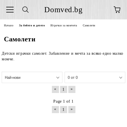
Domved.bg
Начало
За бебето и детето
Играчки за момчета
Самолети
Самолети
Детски играчки самолет. Забавление и мечта за всяко едно малко
момче.
«
»
1
Page 1 of 1
«
»
1