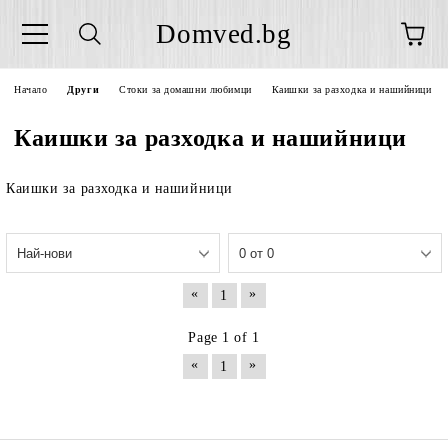
Domved.bg
Начало
Други
Стоки за домашни любимци
Каишки за разходка и нашийници
Каишки за разходка и нашийници
Каишки за разходка и нашийници
«
»
1
Page 1 of 1
«
»
1