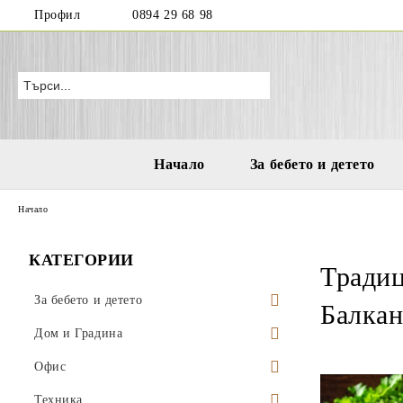
Профил
0894 29 68 98
Начало
За бебето и детето
Начало
КАТЕГОРИИ
Традиц
За бебето и детето
Балкан
Бутилки и чаши за деца и бебета
Дом и Градина
Играчки за море и плаж
Висящи саксии
Офис
Водни пистолети
Аксесоари за деца
Поставки за саксии
Моливници
Техника