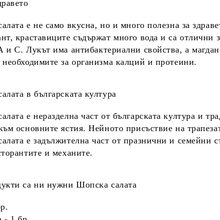
дравето
алата е не само вкусна, но и много полезна за здрав
ант,
краставиците
съдържат много вода и са отлични з
А
и
С
.
Лукът
има антибактериални свойства, а
магдан
 необходимите за организма
калций
и
протеини
.
алата в българската култура
салата
е неразделна част от българската култура и тра
към основните ястия. Нейното присъствие на трапезат
алата е задължителна част от празнични и семейни 
сторантите и механите.
дукти са ни нужни Шопска салата
р.
а
- 1 бр.