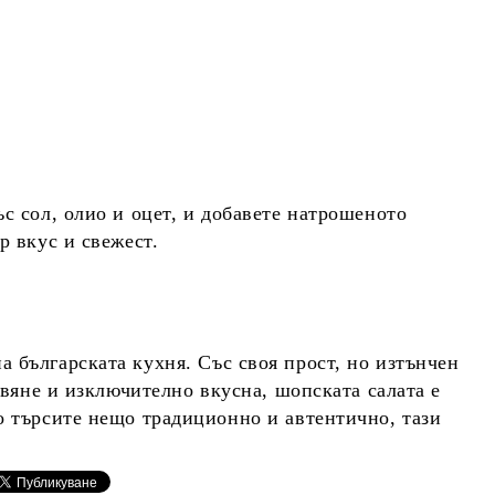
ъс сол, олио и оцет, и добавете натрошеното
р вкус и свежест.
на
българската кухня
. Със своя прост, но изтънчен
отвяне и изключително вкусна, шопската салата е
о търсите нещо традиционно и автентично, тази