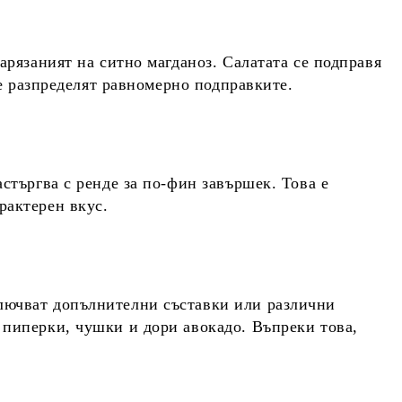
нарязаният на ситно
магданоз
. Салатата се подправя
се разпределят равномерно подправките.
астъргва с ренде за по-фин завършек. Това е
рактерен вкус.
ключват допълнителни съставки или различни
 пиперки, чушки и дори авокадо. Въпреки това,