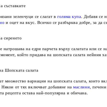
а съставките
язани зеленчуци се слагат в
голяма купа
. Добавя се 
ио
и оцет на вкус. Всичко се разбърква добре, за да 
а сиренето
е натрошава на едри парчета върху салатата или се н
момент, който придава на шопската салата нейния ха
на Шопската салата
ат множество вариации на
шопската салата
, които в
 Някои от тях включват добавяне на
маслини
, печени
та рецепта остава най-популярна и обичана.