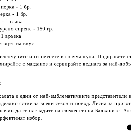
иперка
- 1 бр.
перка
- 1 бр.
к
- 1 глава
урено сирене
- 150 гр.
 1 връзка
и
оцет
на вкус
еленчуците и ги смесете в голяма купа. Подправете с
рнирайте с магданоз и сервирайте веднага за най-добъ
е
салата
е един от най-емблематичните представители 
 идеално ястие за всеки сезон и повод. Лесна за приг
начин да се насладите на
свежестта на Балканите
. Ак
ерфектният избор.