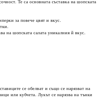
 сочност. Те са основната съставка на шопската
иперки за повече цвят и вкус.
тки.
ава на шопската салата уникалния й вкус.
ставиците
се обелват и също се нарязват на
ивици или кубчета.
Лукът
се нарязва на тънки