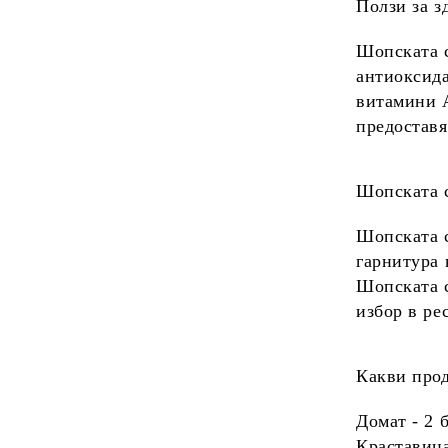
Ползи за з
Подложки за чаши
Шопската с
Сламки
антиоксид
витамини
предоставя
Шопската с
Шопската 
гарнитура 
Шопската с
избор в ре
Какви про
Домат
- 2 б
Краставиц