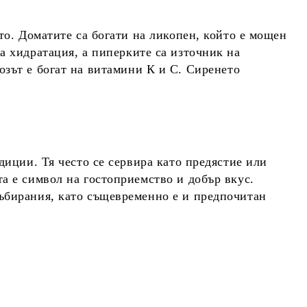
ето.
Доматите
са богати на
ликопен
, който е мощен
а хидратация, а
пиперките
са източник на
озът
е богат на витамини
К
и
С
.
Сиренето
диции. Тя често се сервира като предястие или
а е символ на гостоприемство и добър вкус.
събирания, като същевременно е и предпочитан