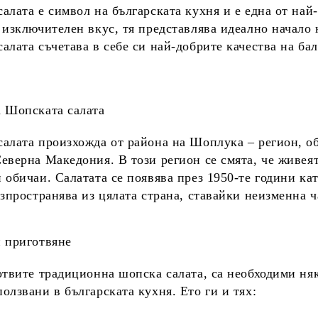
салата
е символ на
българската кухня
и е една от най-
 изключителен вкус, тя представлява идеално начало 
алата съчетава в себе си най-добрите качества на
бал
а Шопската салата
салата
произхожда от района на Шоплука – регион, о
еверна Македония. В този регион се смята, че живея
 обичаи. Салатата се появява през 1950-те години ка
азпространява из цялата страна, ставайки неизменна ч
 приготвяне
отвите
традиционна шопска салата
, са необходими ня
олзвани в българската кухня. Ето ги и тях: