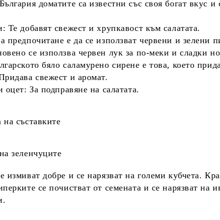
 България доматите са известни със своя богат вкус и
и
: Те добавят свежест и хрупкавост към салатата.
За предпочитане е да се използват червени и зелени п
новено се използва червен лук за по-меки и сладки но
ългарското бяло саламурено сирене е това, което прид
 Придава свежест и аромат.
и оцет
: За подправяне на салатата.
 на съставките
на зеленчуците
е измиват добре и се нарязват на големи кубчета.
Кра
иперките
се почистват от семената и се нарязват на 
и.