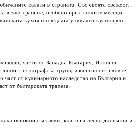
обичаните салати в страната. Със своята свежест,
на всяко хранене, особено през топлите месеци.
канската кухня
и предлага уникален кулинарен
бхващащ части от Западна България, Източна
т
шопи
– етнографска група, известна със своите
то част от
кулинарното наследство
на България и
аст от българската трапеза.
колко основни съставки, които са лесно достъпни и