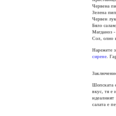
Червена п
Зелена пи
Червен лу
Бяло салам
Магданоз
-
Сол
,
олио
Нарежете з
сирене
. Га
Заключени
Шопската 
вкус, тя е
идеалният 
салата е п