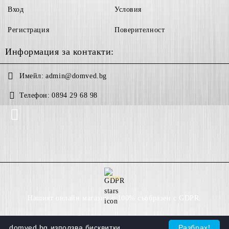
Вход
Условия
Регистрация
Поверителност
Информация за контакти:
Имейл:
admin@domved.bg
Телефон:
0894 29 68 98
GDPR
Нашият онлайн магазин е 100% съобразен с GDPR.
Моите лични данни
domved.bg използва бисквитки.
Разбрах!