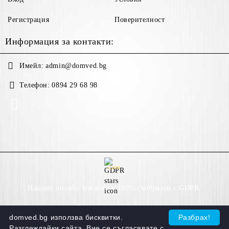
Регистрация
Поверителност
Информация за контакти:
Имейл:
admin@domved.bg
Телефон:
0894 29 68 98
GDPR
Нашият онлайн магазин е 100% съобразен с GDPR.
Моите лични данни
domved.bg използва бисквитки.
Разбрах!
Разглеждайки сайта, Вие се съгласявате с