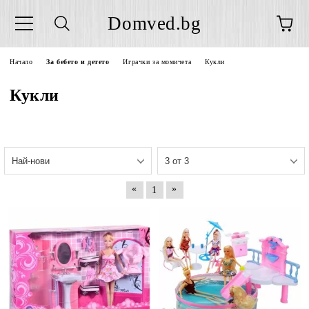
Domved.bg
Начало
За бебето и детето
Играчки за момичета
Кукли
Кукли
«
»
1