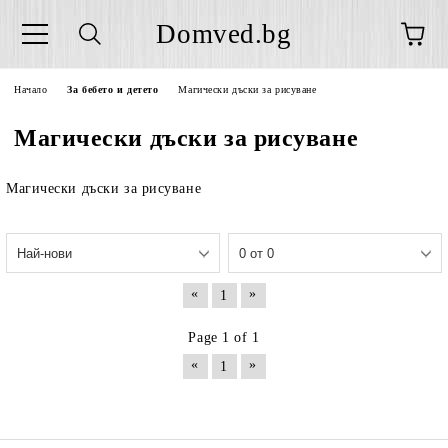
Domved.bg
Начало
За бебето и детето
Магически дъски за рисуване
Магически дъски за рисуване
Магически дъски за рисуване
«
»
1
Page 1 of 1
«
»
1