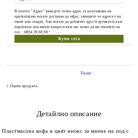
В полето "Адрес" въведете точен адрес за получаване на
пратката(ако искате доставка до офис, запишете че адреса е на
еконт или спиди). Ако искате да добавите друг/и артикул/и към
поръчката или имате въпроси към нас може да ни звъннете на
тел. : 0894 29 68 98 !
Tweet
Оцени продукта
Детайлно описание
Пластмасова кофа в цвят инокс за миене на под с