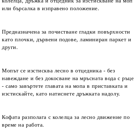
колелца, дръжка и отцедник за изстискване на моп
или бърсалка в изправено положение.
Предназначена
за почистване гладки повърхности
като плочки, дървени подове, ламиниран паркет и
други.
Мопът се изстисква лесно в отцедника - без
навеждане и без докосване на мръсната вода с ръце
-
само завъртете главата на мопа в приставката и
изстискайте, като натиснете дръжката надолу.
Кофата разполага
с колелца за лесно движение по
време на работа.