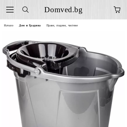
Domved.bg
Начало
Дом и Градина
Пране, гладене, чистене