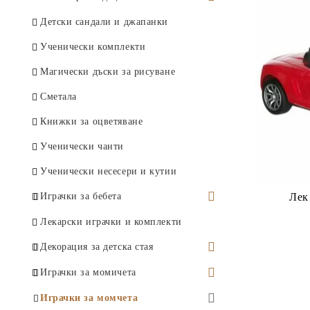
Играчки за игра с пясък
Детски и бебешки шапки
Детски сандали и джапанки
Детски ветрила
Детски и бебешки бански
Ученически комплекти
Детски вентилатори
Детски кафтани и плажни
Магически дъски за рисуване
туники
Плажни топки
Сметала
Детски плажни чанти
Ракети за плажен тенис
Книжки за оцветяване
Детски слънчеви очила
Фризбита
Ученически чанти
Детски плажни кърпи и пончо
Играчки за вода
Ученически несесери и кутии
Надуваеми играчки
Лек
Играчки за бебета
Музикални и говорещи играчки
Лекарски играчки и комплекти
Образователни играчки
Декорация за детска стая
Дрънкалки
Детски декоративни
Играчки за момичета
възглавници
Гризалки
Кухненски комплекти и играчки
Играчки за момчета