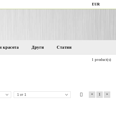
EUR
и красота
Други
Статии
1 product(s)
«
»
1