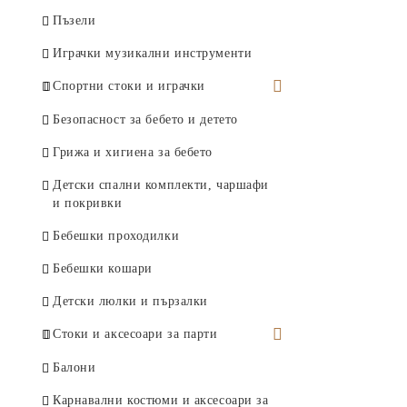
Пъзели
Играчки музикални инструменти
Спортни стоки и играчки
Детски топки
Безопасност за бебето и детето
Футболни врати и аксесоари
Грижа и хигиена за бебето
Купи и медали
Детски спални комплекти, чаршафи
и покривки
Баскетболни кошове
Бебешки проходилки
Боксови круши и ръкавици
Бебешки кошари
Въжета за скачане
Детски люлки и пързалки
Тенис ракети и топки
Стоки и аксесоари за парти
Ролери и скейтбордове
Парти украса
Балони
Скутери и тротинетки
Пинята
Карнавални костюми и аксесоари за