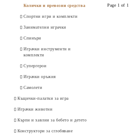
Касички
Приспивни играчки
Кукли
Page 1 of 1
Колички и превозни средства
Албуми за снимки
Играчки и въртележки за легло
Комплекти за красота
Спортни игри и комплекти
Стикери за стена
Проходилки и детски коли
Играчки с пайети
Занимателни играчки
Кошове за играчки и дрехи
Люлеещи се играчки
Спинъри
Детски столчета и масички
Играчки за баня
Играчки инструменти и
Детски нощни лампи/проектор
комплекти
Играчки за бутане
Супергерои
Други
Играчки оръжия
Самолети
Къщички-палатки за игра
Играчки животни
Кърпи и хавлии за бебето и детето
Конструктори за сглобяване