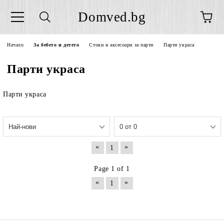
Domved.bg
Начало
За бебето и детето
Стоки и аксесоари за парти
Парти украса
Парти украса
Парти украса
«
»
1
Page 1 of 1
«
»
1