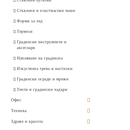
Стъклени бутилки
Каменни плата и плочи
Стъклени и пластмасови чаши
Прибори
Форми за лед
Кани
Термоси
Чаши за еднократна употреба
Градински инструменти и
аксесоари
Чинии за еднократна употреба
Напояване на градината
Купи за еднократна употреба
Изкуствена трева и настилки
Прибори за еднократна употреба
Градински огради и мрежи
Фруктиери
Тенти и градински чадъри
Салфетници
Офис
Поставки за кухненска хартия
Моливници
Техника
Кухненски панери
Консумативи
Аксесоари за компютри и
Здраве и красота
Кухненски кърпи
смартфони