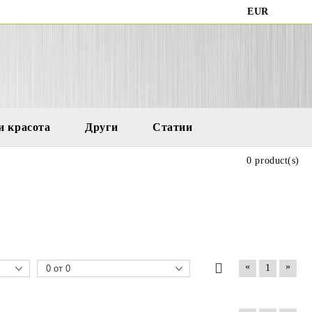
EUR
и красота
Други
Статии
0 product(s)
«
»
1