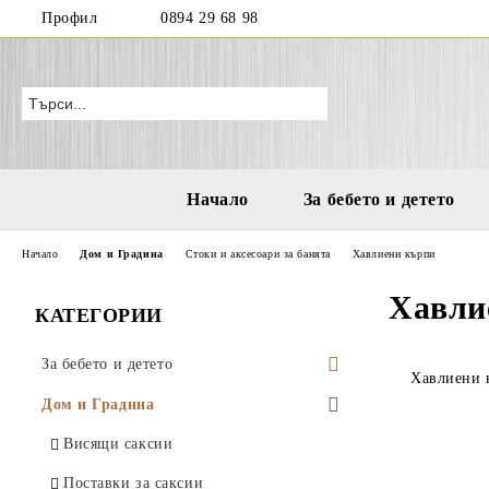
Профил
0894 29 68 98
Начало
За бебето и детето
Начало
Дом и Градина
Стоки и аксесоари за банята
Хавлиени кърпи
Хавли
КАТЕГОРИИ
За бебето и детето
Хавлиени 
Бутилки и чаши за деца и бебета
Дом и Градина
Играчки за море и плаж
Висящи саксии
Водни пистолети
Аксесоари за деца
Поставки за саксии