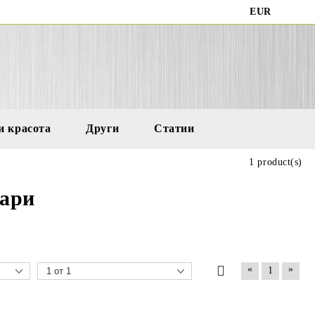
EUR
и красота
Други
Статии
1 product(s)
оари
«
»
1