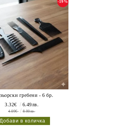
-19%
ьорски гребени - 6 бр.
3.32€
6.49лв.
4.09€
8.00лв.