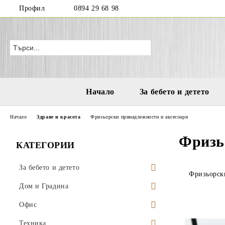
Профил
0894 29 68 98
Начало
За бебето и детето
Начало
Здраве и красота
Фризьорски принадлежности и аксесоари
Фризь
КАТЕГОРИИ
За бебето и детето
Фризьорск
Бутилки и чаши за деца и бебета
Дом и Градина
Играчки за море и плаж
Висящи саксии
Офис
Водни пистолети
Аксесоари за деца
Поставки за саксии
Моливници
Техника