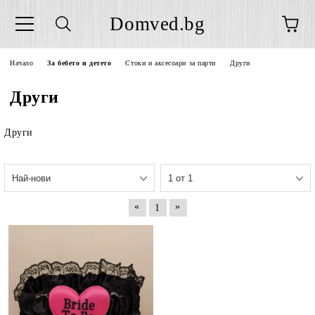
Domved.bg
Начало
За бебето и детето
Стоки и аксесоари за парти
Други
Други
Други
«
»
1