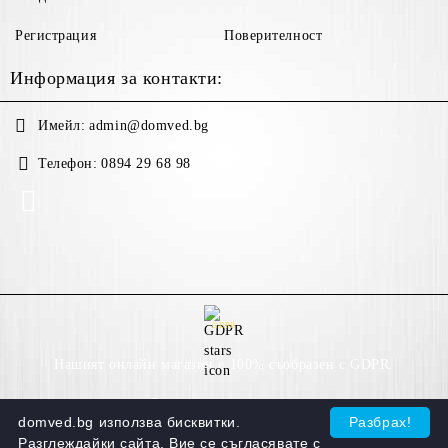
Регистрация
Поверителност
Информация за контакти:
Имейл:
admin@domved.bg
Телефон:
0894 29 68 98
GDPR
Нашият онлайн магазин е 100% съобразен с GDPR.
Моите лични данни
domved.bg използва бисквитки.
Разбрах!
Разглеждайки сайта, Вие се съгласявате с