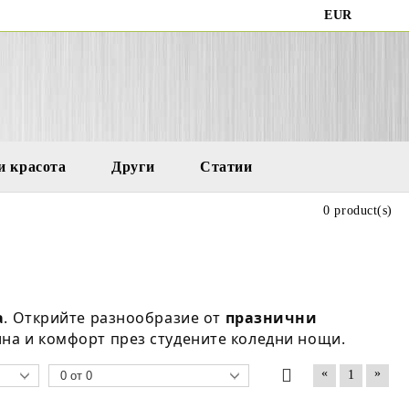
EUR
и красота
Други
Статии
0 product(s)
а
. Открийте разнообразие от
празнични
ина и комфорт през студените коледни нощи.
«
»
1