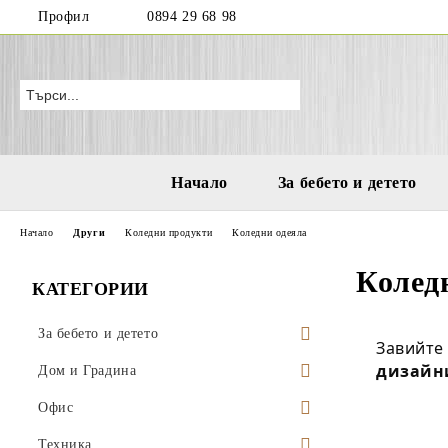
Профил
0894 29 68 98
Начало
За бебето и детето
Начало
Други
Коледни продукти
Коледни одеяла
Колед
КАТЕГОРИИ
За бебето и детето
Завийте
дизайн
Бутилки и чаши за деца и бебета
Дом и Градина
Играчки за море и плаж
Висящи саксии
Офис
Водни пистолети
Аксесоари за деца
Поставки за саксии
Моливници
Техника