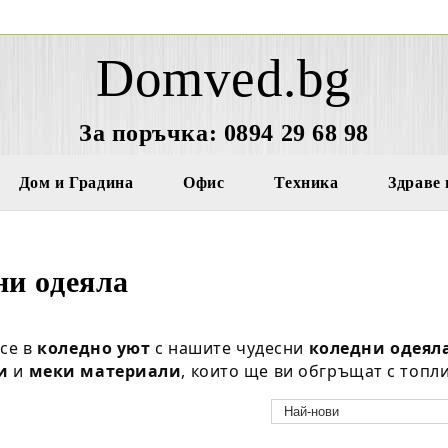
Domved.bg
За поръчка: 0894 29 68 98
Дом и Градина
Офис
Техника
Здраве 
ни одеяла
 се в
коледно уют
с нашите чудесни
коледни одеял
и
и
меки материали
, които ще ви обгръщат с топл