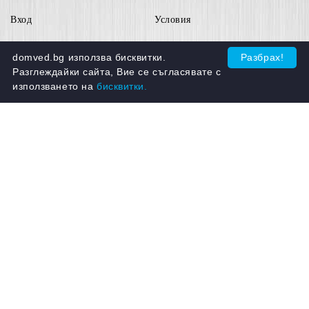
Вход
Условия
Регистрация
Поверителност
domved.bg използва бисквитки.
Разбрах!
Разглеждайки сайта, Вие се съгласявате с
Информация за контакти:
използването на
бисквитки.
Имейл:
admin@domved.bg
Телефон:
0894 29 68 98
GDPR
Нашият онлайн магазин е 100% съобразен с GDPR.
Моите лични данни