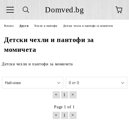
Domved.bg
Начало
Други
Чехли и пантофи
Детски чехли и пантофи за момичета
Детски чехли и пантофи за
момичета
Детски чехли и пантофи за момичета
«
»
1
Page 1 of 1
«
»
1