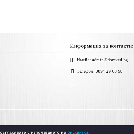
Информация за контакти:
Имейл:
admin@domved.bg
Телефон:
0894 29 68 98
 съгласявате с използването на
бисквитки.
Онлайн магазин от SELITON