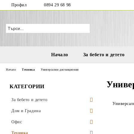
Профил
0894 29 68 98
Начало
За бебето и детето
Начало
Техника
Универсални дистанционни
Униве
КАТЕГОРИИ
За бебето и детето
Универсал
Бутилки и чаши за деца и бебета
Дом и Градина
Играчки за море и плаж
Висящи саксии
Офис
Водни пистолети
Аксесоари за деца
Поставки за саксии
Моливници
Техника