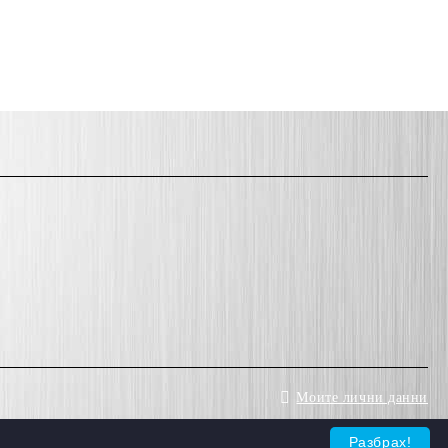
Моите лични данни
Разбрах!