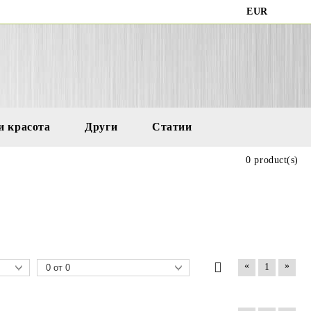
EUR
и красота
Други
Статии
0 product(s)
«
»
1