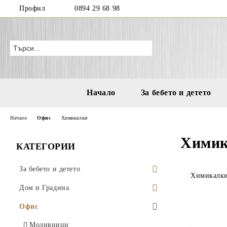
Профил
0894 29 68 98
Начало
За бебето и детето
Начало
Офис
Химикалки
Химик
КАТЕГОРИИ
За бебето и детето
Химикалк
Бутилки и чаши за деца и бебета
Дом и Градина
Играчки за море и плаж
Висящи саксии
Офис
Водни пистолети
Аксесоари за деца
Поставки за саксии
Моливници