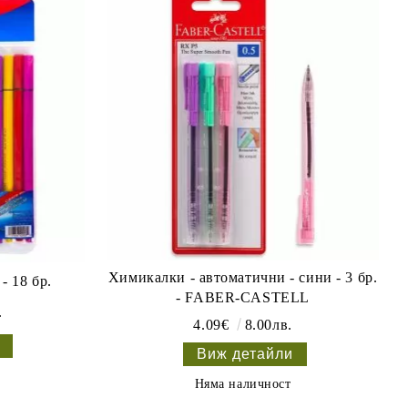
Химикалки - автоматични - сини - 3 бр.
- 18 бр.
- FABER-CASTELL
.
4.09€
8.00лв.
Виж детайли
Няма наличност