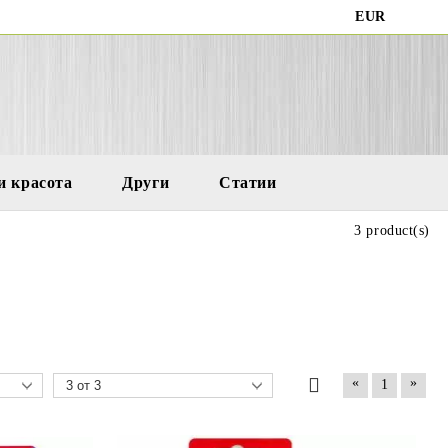
EUR
и красота
Други
Статии
3 product(s)
«
»
1