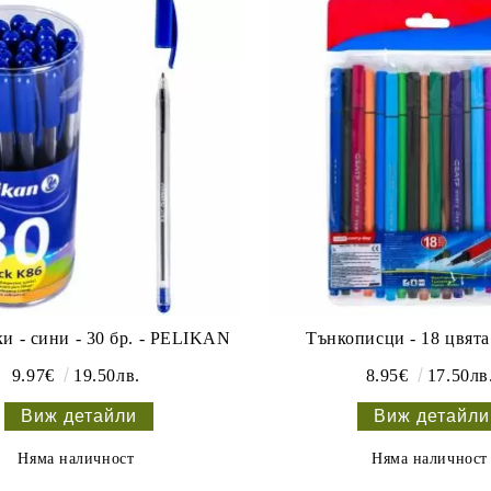
и - сини - 30 бр. - PELIKAN
Тънкописци - 18 цвята 
9.97€
19.50лв.
8.95€
17.50лв
Виж детайли
Виж детайли
Няма наличност
Няма наличност