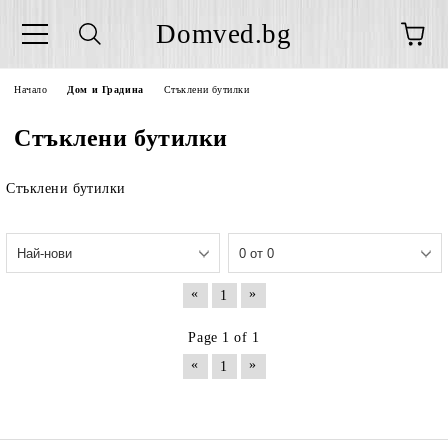
Domved.bg
Начало
Дом и Градина
Стъклени бутилки
Стъклени бутилки
Стъклени бутилки
«
»
1
Page 1 of 1
«
»
1