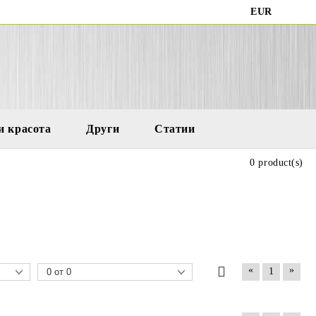
EUR
и красота
Други
Статии
0 product(s)
«
»
1