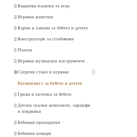
Касички
Приспивни играчки
Кукли
Колички и превозни средства
Къщички-палатки за игра
Албуми за снимки
Играчки и въртележки за легло
Комплекти за красота
Спортни игри и комплекти
Играчки животни
Стикери за стена
Проходилки и детски коли
Играчки с пайети
Занимателни играчки
Кърпи и хавлии за бебето и детето
Кошове за играчки и дрехи
Люлеещи се играчки
Спинъри
Конструктори за сглобяване
Детски столчета и масички
Играчки за баня
Играчки инструменти и
Пъзели
Детски нощни лампи/проектор
комплекти
Играчки за бутане
Играчки музикални инструменти
Супергерои
Други
Спортни стоки и играчки
Играчки оръжия
Детски топки
Безопасност за бебето и детето
Самолети
Футболни врати и аксесоари
Грижа и хигиена за бебето
Купи и медали
Детски спални комплекти, чаршафи
и покривки
Баскетболни кошове
Бебешки проходилки
Боксови круши и ръкавици
Бебешки кошари