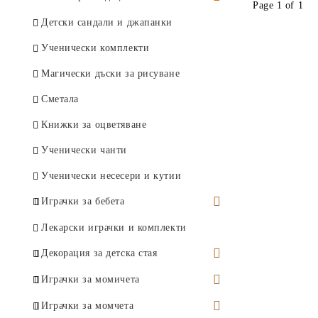
Page 1 of 1
Играчки за игра с пясък
Детски и бебешки шапки
Детски сандали и джапанки
Детски ветрила
Детски и бебешки бански
Ученически комплекти
Детски вентилатори
Детски кафтани и плажни
Магически дъски за рисуване
туники
Плажни топки
Сметала
Детски плажни чанти
Ракети за плажен тенис
Книжки за оцветяване
Детски слънчеви очила
Фризбита
Ученически чанти
Детски плажни кърпи и пончо
Играчки за вода
Ученически несесери и кутии
Надуваеми играчки
Играчки за бебета
Музикални и говорещи играчки
Лекарски играчки и комплекти
Образователни играчки
Декорация за детска стая
Дрънкалки
Детски декоративни
Играчки за момичета
възглавници
Гризалки
Кухненски комплекти и играчки
Играчки за момчета