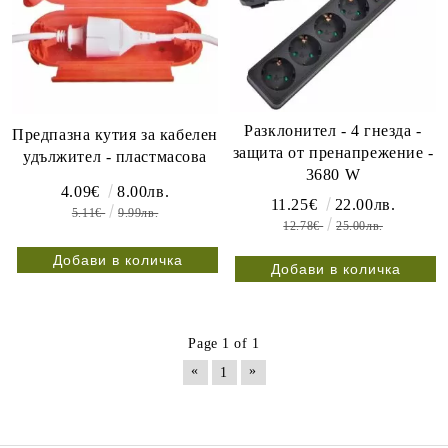
Разклонител - 4 гнезда -
Предпазна кутия за кабелен
защита от пренапрежение -
удължител - пластмасова
3680 W
4.09€
8.00лв.
11.25€
22.00лв.
5.11€
9.99лв.
12.78€
25.00лв.
Page 1 of 1
«
»
1