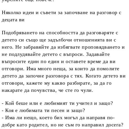
Няколко идеи и съвети за започване на разговор с
децата ви
Подобряването на способността да разговаряте с
детето си също ще задълбочи отношенията ви с
него. Не забравяйте да избягвате проповядването и
не подлудявайте детето с въпроси. Задавайте
въпросите един по един и оставете време да ви
отговори. Има много неща, за които да помолите
детето да започне разговора с тях. Когато детето ви
отговори, кажете му какво разбирате, за да го
накарате да почувства, че сте го чули.
- Кой беше или е любимият ти учител и защо?
- Коя е любимата ти песен и защо?
- Има ли нещо, което бих могъл да направя по-
добре като родител, но не съм го направил досега?