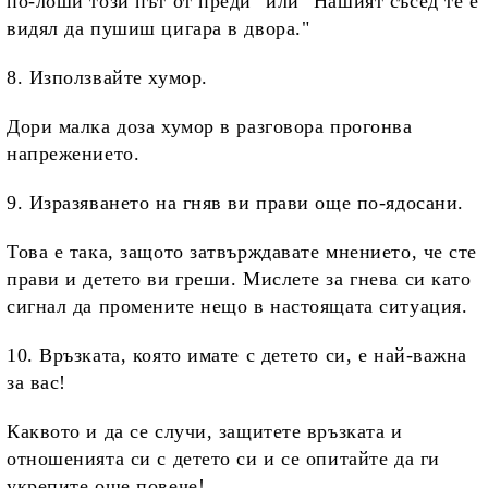
по-лоши този път от преди" или "Нашият съсед те е
видял да пушиш цигара в двора."
8. Използвайте хумор.
Дори малка доза хумор в разговора прогонва
напрежението.
9. Изразяването на гняв ви прави още по-ядосани.
Това е така, защото затвърждавате мнението, че сте
прави и детето ви греши. Мислете за гнева си като
сигнал да промените нещо в настоящата ситуация.
10. Връзката, която имате с детето си, е най-важна
за вас!
Каквото и да се случи, защитете връзката и
отношенията си с детето си и се опитайте да ги
укрепите още повече!