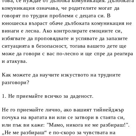
това, се нуждае от дълбока комуникация. Дълбоката
комуникация означава, че родителите могат да
говорят по трудни проблеми с децата си. В
юношеска възраст обаче дълбоката комуникация не
винаги е лесна. Ако контролирате емоциите си,
избягвате да проповядвате и успявате да запазите
ситуацията в безопасност, тогава вашето дете ще
може да говори с вас по-лесно и ще спре да реагира
и атакува.
Как можете да научите изкуството на трудните
разговори?
1. Не приемайте всичко за даденост.
Не го приемайте лично, ако вашият тийнейджър
почука на вратата ви или се затвори в стаята си,
или пък ви каже: "Мамо, никога не ме разбираш!".
„Не ме разбираш“ е по-скоро за чувствата на