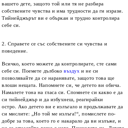
вашето дете, защото той или тя не разбира
собствените чувства и има трудности да ги изрази.
Тийнейджърът ви е объркан и трудно контролира
себе си.
2. Справете се със собствените си чувства и
поведение.
Всичко, което можете да контролирате, сте сами
себе си. Поемете дълбоко
въздух
и не си
позволявайте да се наранявате, защото това ще
влоши нещата. Напомнете си, че детето ви обича.
Намалете тона на гласа си. Спомнете си какво е да
си тийнейджър и да избухнеш, реагирайки
остро. Ако детето ви е излъгало и продължавате да
си мислите: „Но той ме излъга!“, помислете по-
добре за това, което го е накарало да ви излъже, и