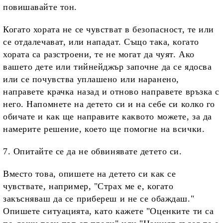
повишавайте тон.
Когато хората не се чувстват в безопасност, те или
се отдалечават, или нападат. Също така, когато
хората са разстроени, те не могат да чуят. Ако
вашето дете или тийнейджър започне да се ядосва
или се почувства уплашено или наранено,
направете крачка назад и отново направете връзка с
него. Напомнете на детето си и на себе си колко го
обичате и как ще направите каквото можете, за да
намерите решение, което ще помогне на всички.
7. Опитайте се да не обвинявате детето си.
Вместо това, опишете на детето си как се
чувствате, например, "Страх ме е, когато
закъсняваш да се прибереш и не се обаждаш."
Опишете ситуацията, като кажете "Оценките ти са