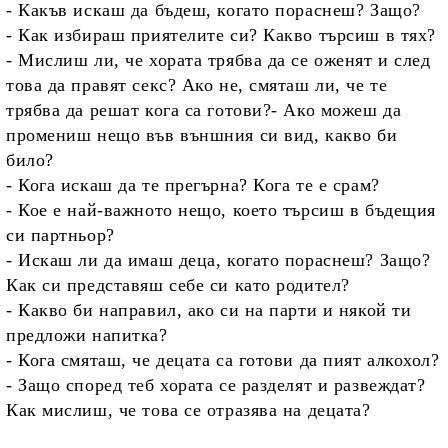
- Какъв искаш да бъдеш, когато пораснеш? Защо?
- Как избираш приятелите си? Какво търсиш в тях?
- Мислиш ли, че хората трябва да се оженят и след
това да правят секс? Ако не, смяташ ли, че те
трябва да решат кога са готови?- Ако можеш да
промениш нещо във външния си вид, какво би
било?
- Кога искаш да те прегърна? Кога те е срам?
- Кое е най-важното нещо, което търсиш в бъдещия
си партньор?
- Искаш ли да имаш деца, когато пораснеш? Защо?
Как си представяш себе си като родител?
- Какво би направил, ако си на парти и някой ти
предложи напитка?
- Кога смяташ, че децата са готови да пият алкохол?
- Защо според теб хората се разделят и развеждат?
Как мислиш, че това се отразява на децата?