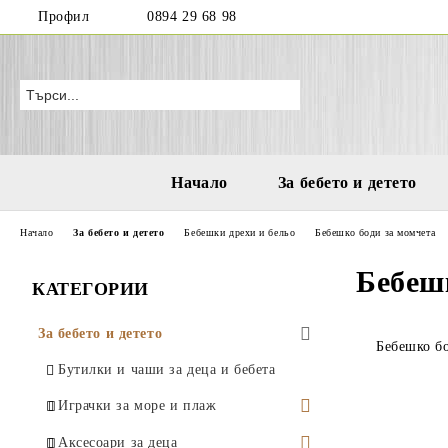
Профил
0894 29 68 98
Начало
За бебето и детето
Начало
За бебето и детето
Бебешки дрехи и бельо
Бебешко боди за момчета
Бебешк
КАТЕГОРИИ
За бебето и детето
Бебешко бо
Бутилки и чаши за деца и бебета
Играчки за море и плаж
Водни пистолети
Аксесоари за деца