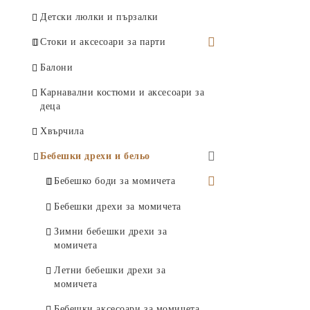
Въжета за скачане
Детски люлки и пързалки
Тенис ракети и топки
Стоки и аксесоари за парти
Ролери и скейтбордове
Парти украса
Балони
Скутери и тротинетки
Пинята
Карнавални костюми и аксесоари за
Детски велосипеди и мотори
деца
Свирки
Хвърчила
Конфети
Бебешки дрехи и бельо
Шапки
Бебешко боди за момичета
Аксесоари за снимки
Бебешко боди за момичета -
Бебешки дрехи за момичета
Диадеми
0-3 месеца
Зимни бебешки дрехи за
Салфетки
Бебешко боди за момичета -
момичета
3-6 месеца
Парти клечки и сламки
Летни бебешки дрехи за
Бебешко боди за момичета -
момичета
Свещи за рожден ден
6-12 месеца
Бебешки аксесоари за момичета