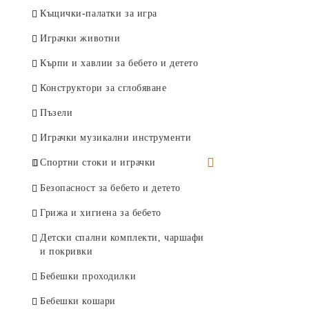
Касички
Приспивни играчки
Кукли
Колички и превозни средства
Къщички-палатки за игра
Албуми за снимки
Играчки и въртележки за легло
Комплекти за красота
Спортни игри и комплекти
Играчки животни
Стикери за стена
Проходилки и детски коли
Играчки с пайети
Занимателни играчки
Кърпи и хавлии за бебето и детето
Кошове за играчки и дрехи
Люлеещи се играчки
Спинъри
Конструктори за сглобяване
Детски столчета и масички
Играчки за баня
Играчки инструменти и
Пъзели
Детски нощни лампи/проектор
комплекти
Играчки за бутане
Играчки музикални инструменти
Супергерои
Други
Спортни стоки и играчки
Играчки оръжия
Детски топки
Безопасност за бебето и детето
Самолети
Футболни врати и аксесоари
Грижа и хигиена за бебето
Купи и медали
Детски спални комплекти, чаршафи
и покривки
Баскетболни кошове
Бебешки проходилки
Боксови круши и ръкавици
Бебешки кошари