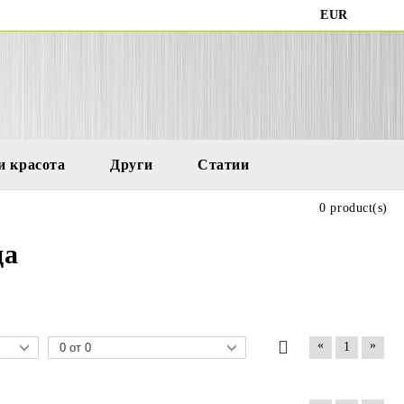
EUR
и красота
Други
Статии
0 product(s)
ца
«
»
1