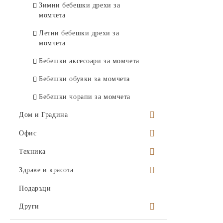
Зимни бебешки дрехи за
момчета
Летни бебешки дрехи за
момчета
Бебешки аксесоари за момчета
Бебешки обувки за момчета
Бебешки чорапи за момчета
Дом и Градина
Висящи саксии
Офис
Поставки за саксии
Моливници
Техника
Декорация за дома
Консумативи
Аксесоари за компютри и
Здраве и красота
смартфони
Свещи и свещници
Организация и съхранение на
Кошчета за отпадъци
Продукти за ежедневна употреба
Подаръци
храна
Протектори за смартфони и
Слушалки и тонколони
Декоративни възглавници и
Перфоратори и телбод
Клечки за уши
Други
Фармацевтични продукти
таблети
калъфки
Кухненски консумативи
Инструменти и съдове за готвене
Охранителни уреди
Калкулатори