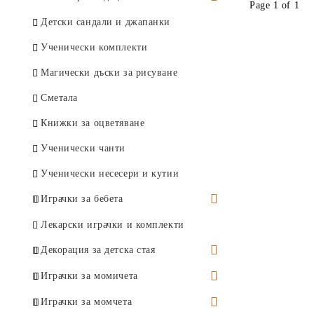
Page 1 of 1
Играчки за игра с пясък
Детски и бебешки шапки
Детски сандали и джапанки
Детски ветрила
Детски и бебешки бански
Ученически комплекти
Детски вентилатори
Детски кафтани и плажни
Магически дъски за рисуване
туники
Плажни топки
Сметала
Детски плажни чанти
Ракети за плажен тенис
Книжки за оцветяване
Детски слънчеви очила
Фризбита
Ученически чанти
Детски плажни кърпи и пончо
Играчки за вода
Ученически несесери и кутии
Надуваеми играчки
Играчки за бебета
Музикални и говорещи играчки
Лекарски играчки и комплекти
Образователни играчки
Декорация за детска стая
Дрънкалки
Детски декоративни
Играчки за момичета
възглавници
Гризалки
Кухненски комплекти и играчки
Играчки за момчета