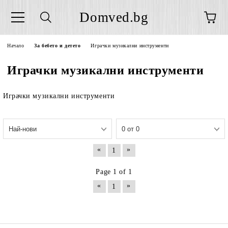
Domved.bg
Начало
За бебето и детето
Играчки музикални инструменти
Играчки музикални инструменти
Играчки музикални инструменти
«
»
1
Page 1 of 1
«
»
1