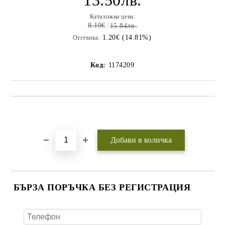
13.50лв.
Каталожна цена:
8.10€
15.84лв.
1.20€ (14.81%)
Отстъпка:
Код:
1174209
Добави в желани
БЪРЗА ПОРЪЧКА БЕЗ РЕГИСТРАЦИЯ