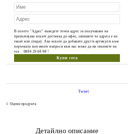
В полето "Адрес" въведете точен адрес за получаване на
пратката(ако искате доставка до офис, запишете че адреса е на
еконт или спиди). Ако искате да добавите друг/и артикул/и към
поръчката или имате въпроси към нас може да ни звъннете на
тел. : 0894 29 68 98 !
Tweet
Оцени продукта
Детайлно описание