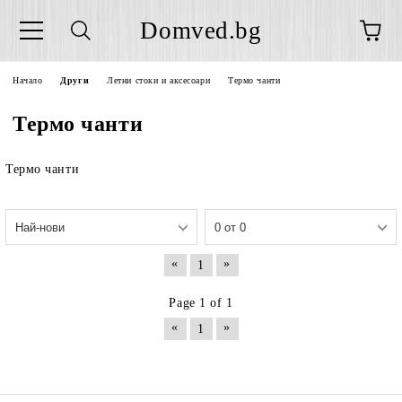
Domved.bg
Начало
Други
Летни стоки и аксесоари
Термо чанти
Термо чанти
Термо чанти
«
»
1
Page 1 of 1
«
»
1