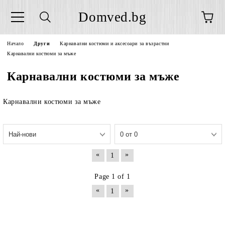
Domved.bg
Начало
Други
Карнавални костюми и аксесоари за възрастни
Карнавални костюми за мъже
Карнавални костюми за мъже
Карнавални костюми за мъже
«
»
1
Page 1 of 1
«
»
1