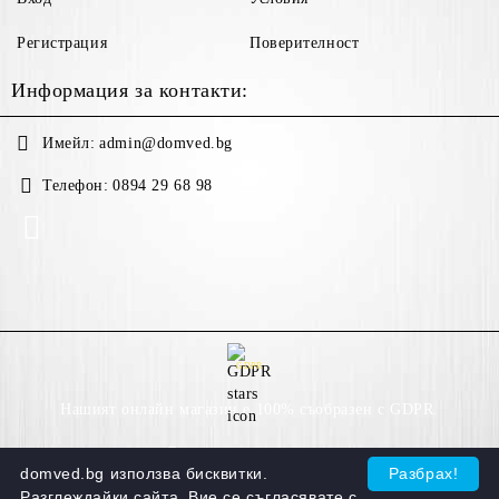
Регистрация
Поверителност
Информация за контакти:
Имейл:
admin@domved.bg
Телефон:
0894 29 68 98
GDPR
Нашият онлайн магазин е 100% съобразен с GDPR.
Моите лични данни
domved.bg използва бисквитки.
Разбрах!
Разглеждайки сайта, Вие се съгласявате с