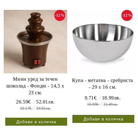
-12%
-12%
Мини уред за течен
Купа - метална - сребриста
шоколад - Фондю - 14,5 x
- 29 х 16 см.
23 см.
9.71€
18.99лв.
26.59€
52.01лв.
10.99€
21.49лв.
30.17€
59.01лв.