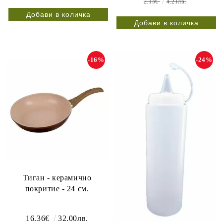
2.15€
4.21лв.
-16%
-24%
Тиган - керамично
покритие - 24 см.
16.36€
32.00лв.