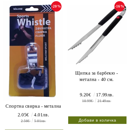
-20%
-16%
Щипка за барбекю -
метална - 40 см.
9.20€
17.99лв.
10.99€
21.49лв.
Спортна свирка - метална
2.05€
4.01лв.
2.56€
5.01лв.