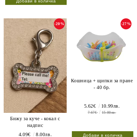
-20%
-27%
Кошница + щипки за пране
- 40 бр.
5.62€
10.99лв.
7.67€
15.00лв.
Бижу за куче - кокал с
надпис
4.09€
8.00лв.