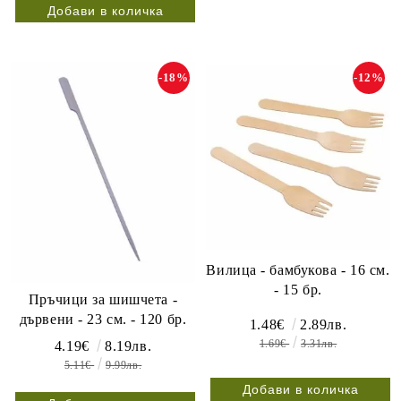
-18%
-12%
Вилица - бамбукова - 16 см.
- 15 бр.
Пръчици за шишчета -
дървени - 23 см. - 120 бр.
1.48€
2.89лв.
1.69€
3.31лв.
4.19€
8.19лв.
5.11€
9.99лв.