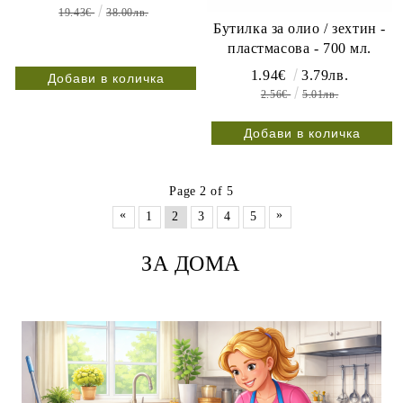
19.43€
38.00лв.
Бутилка за олио / зехтин -
пластмасова - 700 мл.
1.94€
3.79лв.
2.56€
5.01лв.
Page 2 of 5
«
»
1
2
3
4
5
ЗА ДОМА