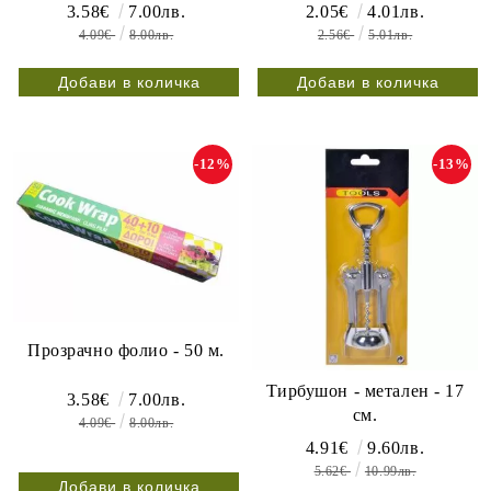
3.58€
7.00лв.
2.05€
4.01лв.
4.09€
8.00лв.
2.56€
5.01лв.
-12%
-13%
Прозрачно фолио - 50 м.
Тирбушон - метален - 17
3.58€
7.00лв.
см.
4.09€
8.00лв.
4.91€
9.60лв.
5.62€
10.99лв.