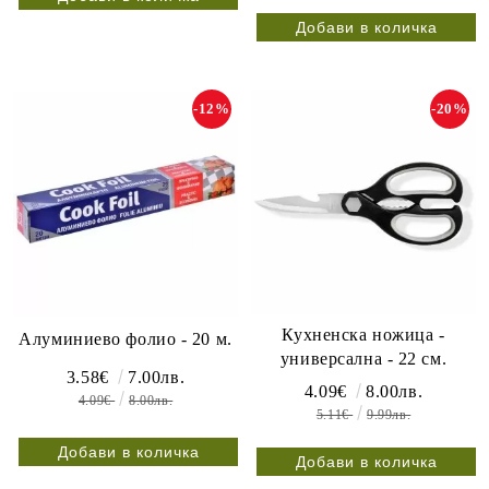
-12%
-20%
Кухненска ножица -
Алуминиево фолио - 20 м.
универсална - 22 см.
3.58€
7.00лв.
4.09€
8.00лв.
4.09€
8.00лв.
5.11€
9.99лв.