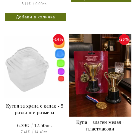
5.11€
9.99лв.
-14%
-20%
Кутия за храна с капак - 5
различни размера
Купа + златен медал -
6.39€
12.50лв.
пластмасови
7.41€
14.49лв.