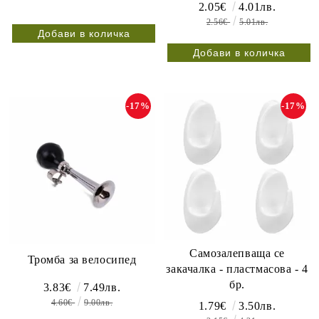
2.05€
4.01лв.
2.56€
5.01лв.
-17%
-17%
Самозалепваща се
Тромба за велосипед
закачалка - пластмасова - 4
бр.
3.83€
7.49лв.
4.60€
9.00лв.
1.79€
3.50лв.