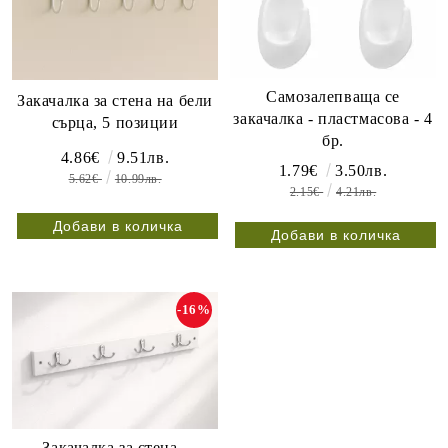
Самозалепваща се
Закачалка за стена на бели
закачалка - пластмасова - 4
сърца, 5 позиции
бр.
4.86€
9.51лв.
1.79€
3.50лв.
5.62€
10.99лв.
2.15€
4.21лв.
-16%
Закачалка за стена -