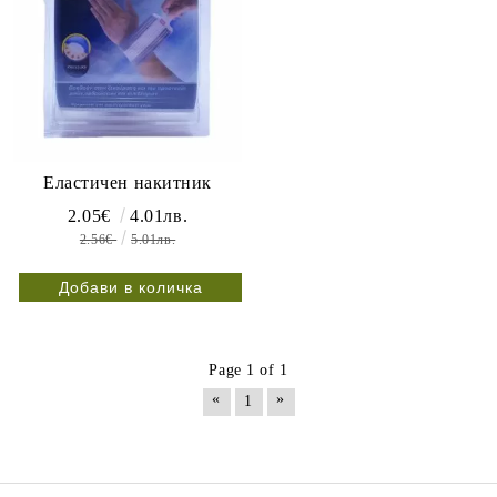
Еластичен накитник
2.05€
4.01лв.
2.56€
5.01лв.
Page 1 of 1
«
»
1