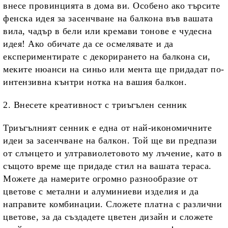
внесе провинцията в дома ви. Особено ако търсите
фенска идея за засенчване на балкона във вашата
вила, чадър в бели или кремави тонове е чудесна
идея! Ако обичате да се осмелявате и да
експериментирате с декорирането на балкона си,
меките нюанси на синьо или мента ще придадат по-
интензивна кънтри нотка на вашия балкон.
2. Внесете креативност с триъгълен сенник
Триъгълният сенник е една от най-икономичните
идеи за засенчване на балкон. Той ще ви предпази
от слънцето и ултравиолетовото му лъчение, като в
същото време ще придаде стил на вашата тераса.
Можете да намерите огромно разнообразие от
цветове с метални и алуминиеви изделия и да
направите комбинации. Сложете платна с различни
цветове, за да създадете цветен дизайн и сложете