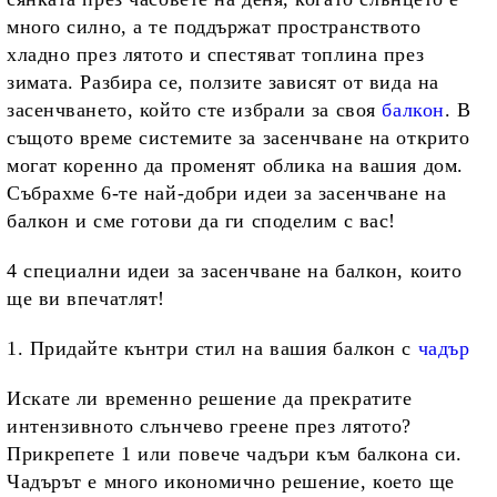
много силно, а те поддържат пространството
хладно през лятото и спестяват топлина през
зимата. Разбира се, ползите зависят от вида на
засенчването, който сте избрали за своя
балкон
. В
същото време системите за засенчване на открито
могат коренно да променят облика на вашия дом.
Събрахме 6-те най-добри идеи за засенчване на
балкон и сме готови да ги споделим с вас!
4 специални идеи за засенчване на балкон, които
ще ви впечатлят!
1. Придайте кънтри стил на вашия балкон с
чадър
Искате ли временно решение да прекратите
интензивното слънчево греене през лятото?
Прикрепете 1 или повече чадъри към балкона си.
Чадърът е много икономично решение, което ще