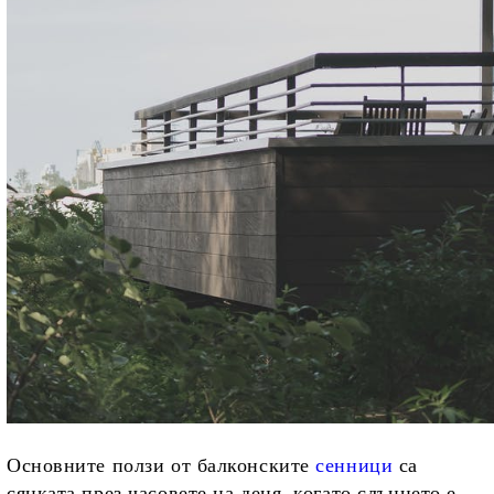
Основните ползи от балконските
сенници
са
сянката през часовете на деня, когато слънцето е