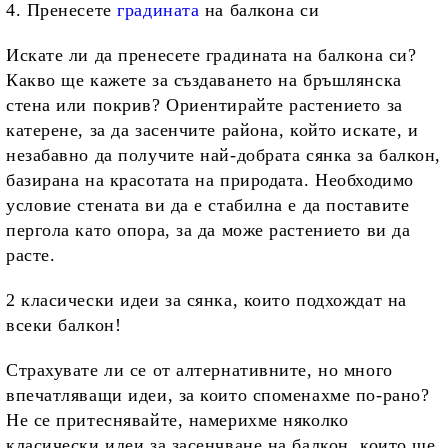
4. Пренесете
градината
на балкона си
Искате ли да пренесете градината на балкона си?
Какво ще кажете за създаването на бръшлянска
стена или покрив? Ориентирайте растението за
катерене, за да засенчите района, който искате, и
незабавно да получите най-добрата сянка за балкон,
базирана на красотата на природата. Необходимо
условие стената ви да е стабилна е да поставите
пергола като опора, за да може растението ви да
расте.
2 класически идеи за сянка, които подхождат на
всеки балкон!
Страхувате ли се от алтернативните, но много
впечатляващи идеи, за които споменахме по-рано?
Не се притеснявайте, намерихме няколко
класически идеи за засенчване на балкон, които ще