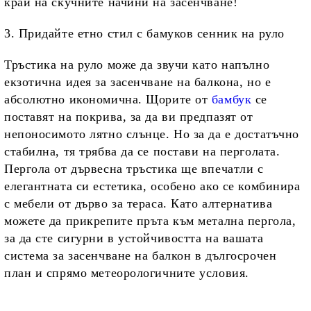
край на скучните начини на засенчване!
3. Придайте етно стил с бамуков сенник на руло
Тръстика на руло може да звучи като напълно
екзотична идея за засенчване на балкона, но е
абсолютно икономична. Щорите от
бамбук
се
поставят на покрива, за да ви предпазят от
непоносимото лятно слънце. Но за да е достатъчно
стабилна, тя трябва да се постави на перголата.
Пергола от дървесна тръстика ще впечатли с
елегантната си естетика, особено ако се комбинира
с мебели от дърво за тераса. Като алтернатива
можете да прикрепите пръта към метална пергола,
за да сте сигурни в устойчивостта на вашата
система за засенчване на балкон в дългосрочен
план и спрямо метеорологичните условия.