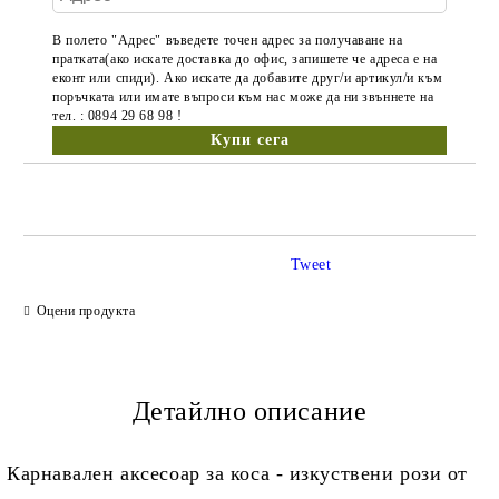
В полето "Адрес" въведете точен адрес за получаване на
пратката(ако искате доставка до офис, запишете че адреса е на
еконт или спиди). Ако искате да добавите друг/и артикул/и към
поръчката или имате въпроси към нас може да ни звъннете на
тел. : 0894 29 68 98 !
Tweet
Оцени продукта
Детайлно описание
Карнавален аксесоар за коса - изкуствени рози от