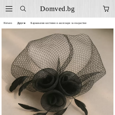
Domved.bg
Начало
Други
Карнавални костюми и аксесоари за възрастни