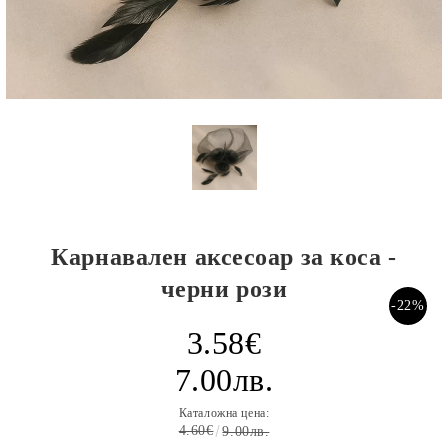
Карнавален аксесоар за коса -
черни рози
-22%
3.58€
7.00лв.
Каталожна цена:
4.60€
9.00лв.