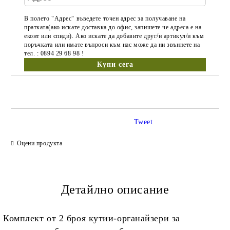
В полето "Адрес" въведете точен адрес за получаване на
пратката(ако искате доставка до офис, запишете че адреса е на
еконт или спиди). Ако искате да добавите друг/и артикул/и към
поръчката или имате въпроси към нас може да ни звъннете на
тел. : 0894 29 68 98 !
Tweet
Оцени продукта
Детайлно описание
Комплект от 2 броя кутии-органайзери за