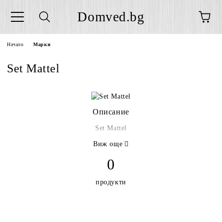
Domved.bg
Начало
Марки
Set Mattel
Описание
Set Mattel
Виж още
0
продукти