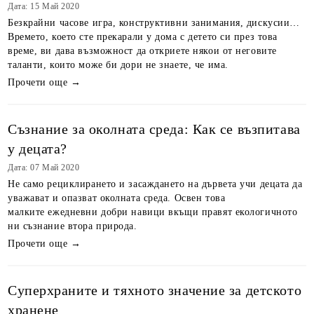
Дата: 15 Май 2020
Безкрайни часове игра, конструктивни занимания, дискусии…
Времето, което сте прекарали у дома с детето си през това
време, ви дава възможност да откриете някои от неговите
таланти, които може би дори не знаете, че има.
Прочети още →
Съзнание за околната среда: Как се възпитава
у децата?
Дата: 07 Май 2020
Не само рециклирането и засаждането на дървета учи децата да
уважават и опазват околната среда. Освен това
малките ежедневни добри навици вкъщи правят екологичното
ни съзнание втора природа.
Прочети още →
Суперхраните и тяхното значение за детското
хранене