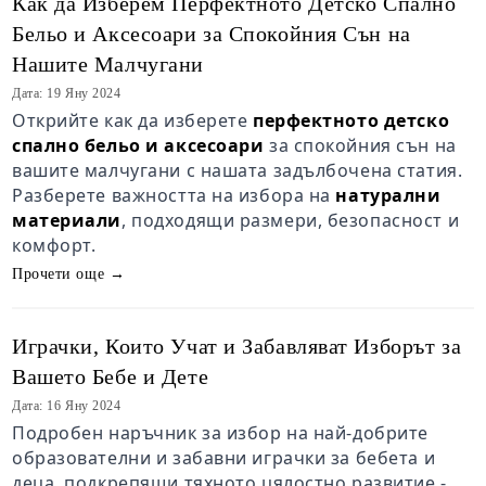
Как да Изберем Перфектното Детско Спално
Бельо и Аксесоари за Спокойния Сън на
Нашите Малчугани
Дата: 19 Яну 2024
Открийте как да изберете
перфектното детско
спално бельо и аксесоари
за спокойния сън на
вашите малчугани с нашата задълбочена статия.
Разберете важността на избора на
натурални
материали
, подходящи размери, безопасност и
комфорт.
Прочети още →
Играчки, Които Учат и Забавляват Изборът за
Вашето Бебе и Дете
Дата: 16 Яну 2024
Подробен наръчник за избор на най-добрите
образователни и забавни играчки за бебета и
деца, подкрепящи тяхното цялостно развитие -