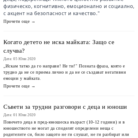
физическо, когнитивно, емоционално и социално,
с акцент на безопасност и качество."
Прочети още →
Когато детето не иска майката: Защо се
случва?
Дата: 05 Юни 2020
„Искам татко да го направи! Не ти!" Позната фраза, която е
трудно да не се приема лично и да не се създават негативни
емоции у майката.
Прочети още →
Съвети за трудни разговори с деца и юноши
Дата: 01 Юни 2020
Повечето деца в пред-юношеска възраст (10-12 години) и в
юношеството не могат да споделят определени неща с
родителите си, било защото не ги слушат, не ги разбират или