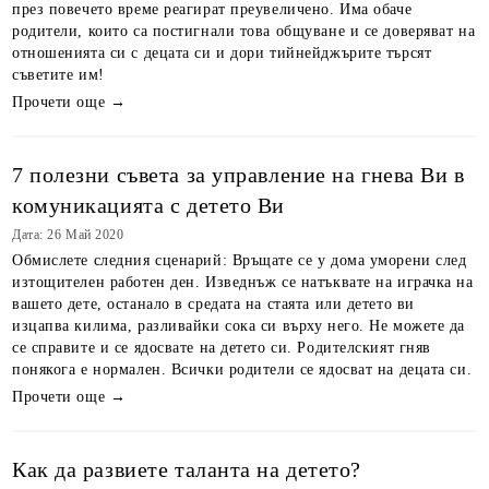
през повечето време реагират преувеличено. Има обаче
родители, които са постигнали това общуване и се доверяват на
отношенията си с децата си и дори тийнейджърите търсят
съветите им!
Прочети още →
7 полезни съвета за управление на гнева Ви в
комуникацията с детето Ви
Дата: 26 Май 2020
Обмислете следния сценарий: Връщате се у дома уморени след
изтощителен работен ден. Изведнъж се натъквате на играчка на
вашето дете, останало в средата на стаята или детето ви
изцапва килима, разливайки сока си върху него. Не можете да
се справите и се ядосвате на детето си. Родителският гняв
понякога е нормален. Всички родители се ядосват на децата си.
Прочети още →
Как да развиете таланта на детето?