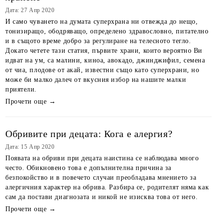
Дата: 27 Апр 2020
И само чуването на думата суперхрана ни отвежда до нещо,
тонизиращо, ободряващо, определено здравословно, питателно
и в същото време добро за регулиране на телесното тегло.
Докато четете тази статия, първите храни, които вероятно Ви
идват на ум, са малини, киноа, авокадо, джинджифил, семена
от чиа, плодове от акай, известни също като суперхрани, но
може би малко далеч от вкусния избор на нашите малки
приятели.
Прочети още →
Обривите при децата: Кога е алергия?
Дата: 15 Апр 2020
Появата на обриви при децата наистина се наблюдава много
често. Обикновено това е допълнителна причина за
безпокойство и в повечето случаи преобладава мнението за
алергичния характер на обрива. Разбира се, родителят няма как
сам да постави диагнозата и никой не изисква това от него.
Прочети още →