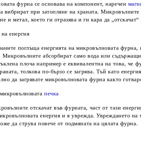
овата фурна се основава на компонент, наречен
магн
а вибрират при затопляне на храната. Микровълните
 не и метал, което ги отразява и ги кара да „отскачат“
 на енергия
раните поглъща енергията на микровълновата фурна, к
. Микровълните абсорбират само вода или съдържащи 
тъклена плоча например е еквивалентна на това, че ф
храната, толкова по-бързо се загрява. Тъй като енерги
лно да загрявате микровълновата фурна както готвар
 микровълновата
печка
ровълните отскачат във фурната, част от тази енерги
икровълновата енергия и я уврежда. Увреждането на
може да струва повече от подмяната на цялата фурна.