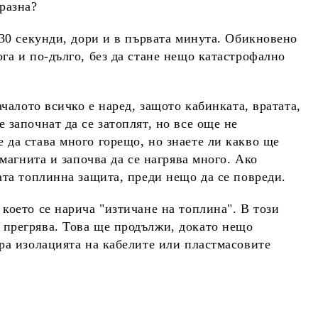
разна?
 30 секунди, дори и в първата минута. Обикновено
га и по-дълго, без да стане нещо катастрофално
ачалото всичко е наред, защото кабинката, вратата,
 започнат да се затоплят, но все още не
 да става много горещо, но знаете ли какво ще
 магнита и започва да се нагрява много. Ако
ата топлинна защита, преди нещо да се повреди.
което се нарича "изтичане на топлина". В този
 прегрява. Това ще продължи, докато нещо
ира изолацията на кабелите или пластмасовите