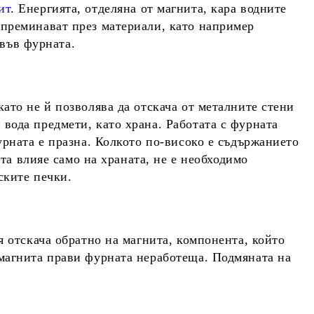
ит
. Енергията, отделяна от магнита, кара водните
 преминават през материали, като например
 във фурната.
ато не й позволява да отскача от металните стени
вода предмети, като храна. Работата с фурната
урната е празна. Колкото по-високо е съдържанието
ята влияе само на храната, не е необходимо
ските печки.
я отскача обратно на магнита, компонента, който
 магнита прави фурната неработеща. Подмяната на