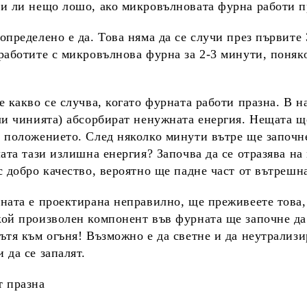
и ли нещо лошо, ако микровълновата фурна работи п
определено е да. Това няма да се случи през първите
работите с микровълнова фурна за 2-3 минути, поняко
е какво се случва, когато фурната работи празна. В н
ли чинията) абсорбират ненужната енергия. Нещата ще
 положението. След няколко минути вътре ще започне
лата тази излишна енергия? Започва да се отразява на
с добро качество, вероятно ще падне част от вътрешн
ната е проектирана неправилно, ще преживеете това, 
ой произволен компонент във фурната ще започне да
ътя към огъня! Възможно е да светне и да неутрализ
 да се запалят.
т празна