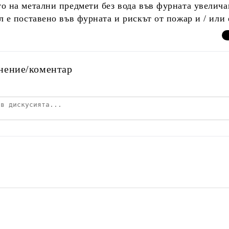
о на метални предмети без вода във фурната увеличав
л е поставено във фурната и рискът от пожар и / или 
нение/коментар