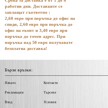
Срока за доставка е от 1 до 4
работни дни. Доставките се
Подложки за чаши
заплащат съответно :
Сламки
2,60
евро
при поръчка до офис на
спиди, 2,60 евро при поръчка до
офис на еконт и 3,40 евро при
поръчка до точен адрес. При
поръчка над 50 евро получавате
безплатна доставка!
Бързи връзки:
Начало
Контакти
Рекламации
Търсене
Вход
Условия