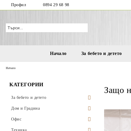
Профил
0894 29 68 98
Начало
За бебето и детето
Начало
КАТЕГОРИИ
Защо н
За бебето и детето
Бутилки и чаши за деца и бебета
Дом и Градина
Играчки за море и плаж
Висящи саксии
Офис
Водни пистолети
Аксесоари за деца
Поставки за саксии
Моливници
Техника