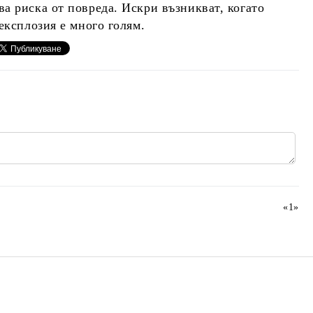
а риска от повреда. Искри възникват, когато
експлозия е много голям.
«
1
»