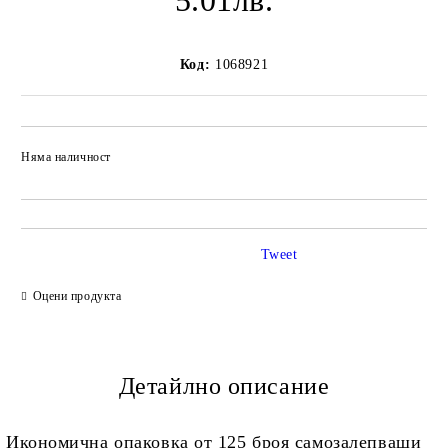
5.01лв.
Код:
1068921
Няма наличност
Добави в желани
Tweet
Оцени продукта
Детайлно описание
Икономична опаковка от 125 броя самозалепващи