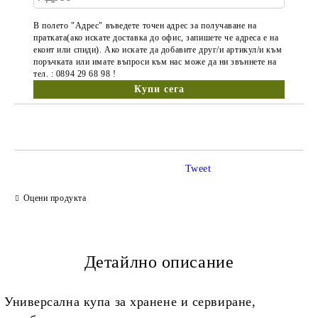
В полето "Адрес" въведете точен адрес за получаване на
пратката(ако искате доставка до офис, запишете че адреса е на
еконт или спиди). Ако искате да добавите друг/и артикул/и към
поръчката или имате въпроси към нас може да ни звъннете на
тел. : 0894 29 68 98 !
Tweet
Оцени продукта
Детайлно описание
Универсална купа за хранене и сервиране,