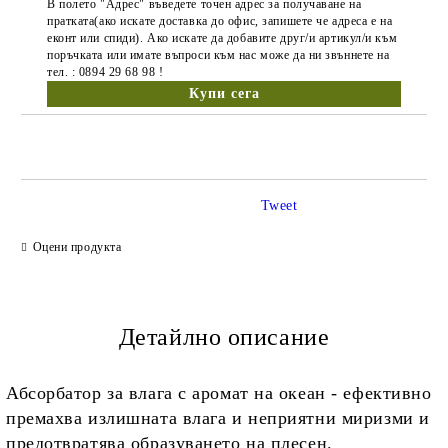
В полето "Адрес" въведете точен адрес за получаване на
пратката(ако искате доставка до офис, запишете че адреса е на
еконт или спиди). Ако искате да добавите друг/и артикул/и към
поръчката или имате въпроси към нас може да ни звъннете на
тел. : 0894 29 68 98 !
Tweet
Оцени продукта
Детайлно описание
Абсорбатор за влага с аромат на океан - ефективно
премахва излишната влага и неприятни миризми и
предотвратява образуването на плесен.