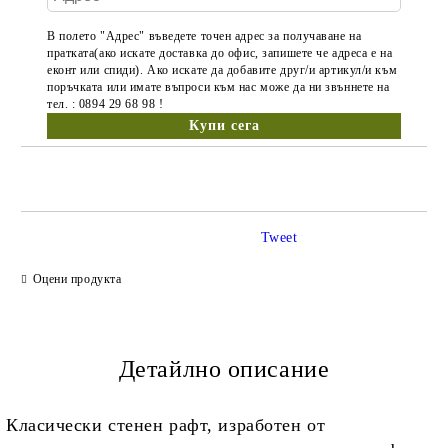
В полето "Адрес" въведете точен адрес за получаване на
пратката(ако искате доставка до офис, запишете че адреса е на
еконт или спиди). Ако искате да добавите друг/и артикул/и към
поръчката или имате въпроси към нас може да ни звъннете на
тел. : 0894 29 68 98 !
Tweet
Оцени продукта
Детайлно описание
Класически стенен рафт, изработен от