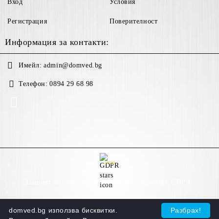
Вход
Условия
Регистрация
Поверителност
Информация за контакти:
Имейл:
admin@domved.bg
Телефон:
0894 29 68 98
GDPR
Нашият онлайн магазин е 100% съобразен с GDPR.
Моите лични данни
domved.bg използва бисквитки.
Разбрах!