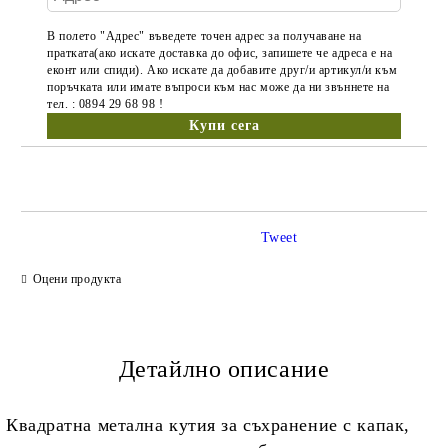
В полето "Адрес" въведете точен адрес за получаване на
пратката(ако искате доставка до офис, запишете че адреса е на
еконт или спиди). Ако искате да добавите друг/и артикул/и към
поръчката или имате въпроси към нас може да ни звъннете на
тел. : 0894 29 68 98 !
Tweet
Оцени продукта
Детайлно описание
Квадратна метална кутия за съхранение с капак,