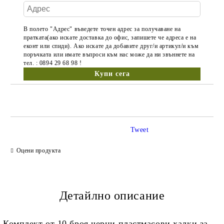
В полето "Адрес" въведете точен адрес за получаване на
пратката(ако искате доставка до офис, запишете че адреса е на
еконт или спиди). Ако искате да добавите друг/и артикул/и към
поръчката или имате въпроси към нас може да ни звъннете на
тел. : 0894 29 68 98 !
Tweet
Оцени продукта
Детайлно описание
Комплект от 10 броя черни пластмасови халки за